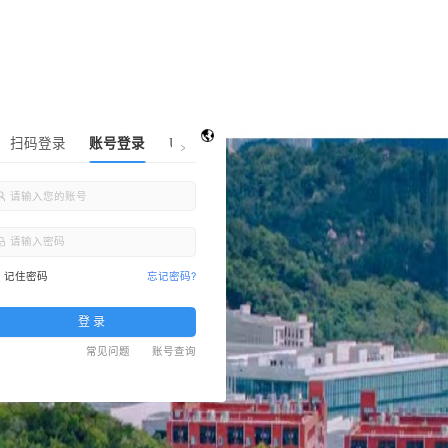
扫码登录
账
记住密码
登 录